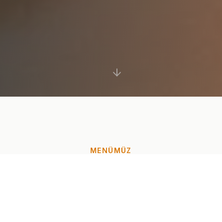
MENÜMÜZ
Her Lokmada Lezzet
Günlük taze malzemelerle hazırlanan iki ana
kategorimiz sizi bekliyor.